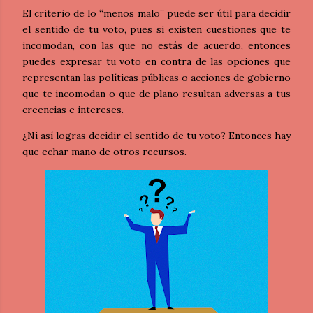
El criterio de lo “menos malo” puede ser útil para decidir
el sentido de tu voto, pues si existen cuestiones que te
incomodan, con las que no estás de acuerdo, entonces
puedes expresar tu voto en contra de las opciones que
representan las políticas públicas o acciones de gobierno
que te incomodan o que de plano resultan adversas a tus
creencias e intereses.
¿Ni así logras decidir el sentido de tu voto? Entonces hay
que echar mano de otros recursos.