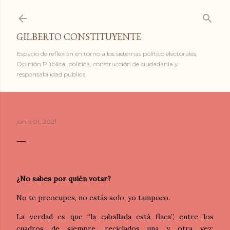
Ir al contenido principal
GILBERTO CONSTITUYENTE
Espacio de reflexión en torno a los sistemas político electorales;
Opinión Pública, política, construcción de ciudadanía y
responsabilidad pública.
junio 01, 2021
¿No sabes por quién votar?
No te preocupes, no estás solo, yo tampoco.
La verdad es que “la caballada está flaca”, entre los
cuadros de siempre, reciclados una y otra vez;