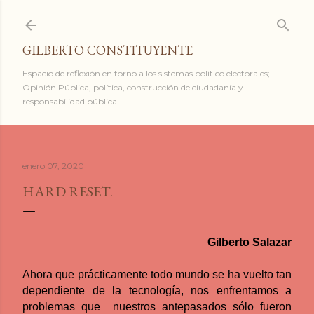
Ir al contenido principal
GILBERTO CONSTITUYENTE
Espacio de reflexión en torno a los sistemas político electorales;
Opinión Pública, política, construcción de ciudadanía y
responsabilidad pública.
enero 07, 2020
HARD RESET.
Gilberto Salazar
Ahora que prácticamente todo mundo se ha vuelto tan
dependiente de la tecnología, nos enfrentamos a
problemas que
nuestros antepasados sólo fueron